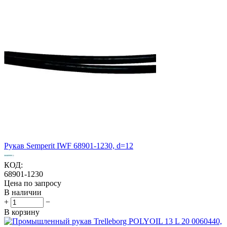
Рукав Semperit IWF 68901-1230, d=12
КОД:
68901-1230
Цена по запросу
В наличии
+
−
В корзину