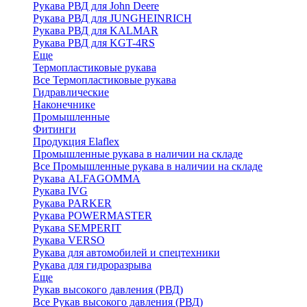
Рукава РВД для John Deere
Рукава РВД для JUNGHEINRICH
Рукава РВД для KALMAR
Рукава РВД для KGT-4RS
Еще
Термопластиковые рукава
Все Термопластиковые рукава
Гидравлические
Наконечнике
Промышленные
Фитинги
Продукция Elaflex
Промышленные рукава в наличии на складе
Все Промышленные рукава в наличии на складе
Рукава ALFAGOMMA
Рукава IVG
Рукава PARKER
Рукава POWERMASTER
Рукава SEMPERIT
Рукава VERSO
Рукава для автомобилей и спецтехники
Рукава для гидроразрыва
Еще
Рукав высокого давления (РВД)
Все Рукав высокого давления (РВД)