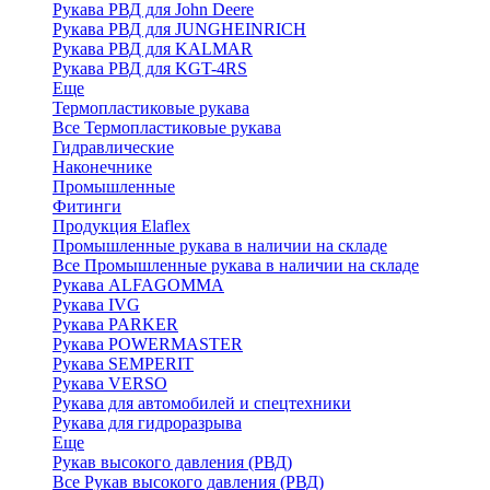
Рукава РВД для John Deere
Рукава РВД для JUNGHEINRICH
Рукава РВД для KALMAR
Рукава РВД для KGT-4RS
Еще
Термопластиковые рукава
Все Термопластиковые рукава
Гидравлические
Наконечнике
Промышленные
Фитинги
Продукция Elaflex
Промышленные рукава в наличии на складе
Все Промышленные рукава в наличии на складе
Рукава ALFAGOMMA
Рукава IVG
Рукава PARKER
Рукава POWERMASTER
Рукава SEMPERIT
Рукава VERSO
Рукава для автомобилей и спецтехники
Рукава для гидроразрыва
Еще
Рукав высокого давления (РВД)
Все Рукав высокого давления (РВД)