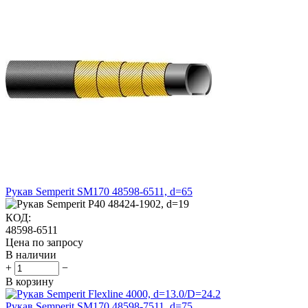
Рукав Semperit SM170 48598-6511, d=65
КОД:
48598-6511
Цена по запросу
В наличии
+
−
В корзину
Рукав Semperit SM170 48598-7511, d=75