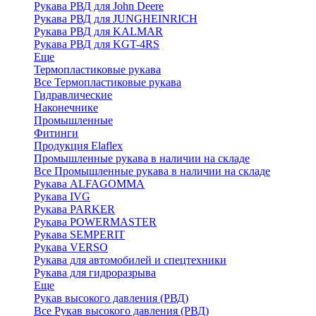
Рукава РВД для John Deere
Рукава РВД для JUNGHEINRICH
Рукава РВД для KALMAR
Рукава РВД для KGT-4RS
Еще
Термопластиковые рукава
Все Термопластиковые рукава
Гидравлические
Наконечнике
Промышленные
Фитинги
Продукция Elaflex
Промышленные рукава в наличии на складе
Все Промышленные рукава в наличии на складе
Рукава ALFAGOMMA
Рукава IVG
Рукава PARKER
Рукава POWERMASTER
Рукава SEMPERIT
Рукава VERSO
Рукава для автомобилей и спецтехники
Рукава для гидроразрыва
Еще
Рукав высокого давления (РВД)
Все Рукав высокого давления (РВД)