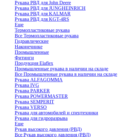
Рукава РВД для John Deere
Рукава РВД для JUNGHEINRICH
Рукава РВД для KALMAR
Рукава РВД для KGT-4RS
Еще
Термопластиковые рукава
Все Термопластиковые рукава
Гидравлические
Наконечнике
Промышленные
Фитинги
Продукция Elaflex
Промышленные рукава в наличии на складе
Все Промышленные рукава в наличии на складе
Рукава ALFAGOMMA
Рукава IVG
Рукава PARKER
Рукава POWERMASTER
Рукава SEMPERIT
Рукава VERSO
Рукава для автомобилей и спецтехники
Рукава для гидроразрыва
Еще
Рукав высокого давления (РВД)
Все Рукав высокого давления (РВД)