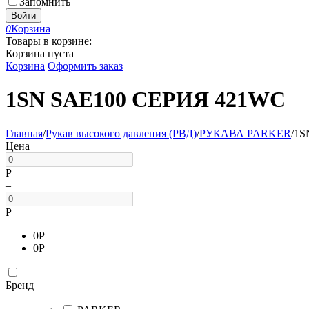
Запомнить
Войти
0
Корзина
Товары в корзине:
Корзина пуста
Корзина
Оформить заказ
1SN SAE100 СЕРИЯ 421WC
Главная
/
Рукав высокого давления (РВД)
/
РУКАВА PARKER
/
1S
Цена
Р
–
Р
0
Р
0
Р
Бренд