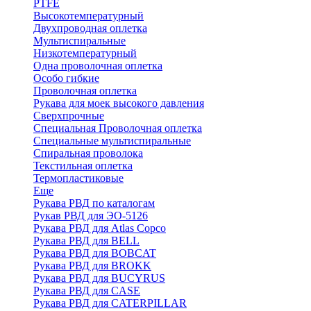
PTFE
Высокотемпературный
Двухпроводная оплетка
Мультиспиральные
Низкотемпературный
Одна проволочная оплетка
Особо гибкие
Проволочная оплетка
Рукава для моек высокого давления
Сверхпрочные
Специальная Проволочная оплетка
Специальные мультиспиральные
Спиральная проволока
Текстильная оплетка
Термопластиковые
Еще
Рукава РВД по каталогам
Рукав РВД для ЭО-5126
Рукава РВД для Atlas Copco
Рукава РВД для BELL
Рукава РВД для BOBCAT
Рукава РВД для BROKK
Рукава РВД для BUCYRUS
Рукава РВД для CASE
Рукава РВД для CATERPILLAR