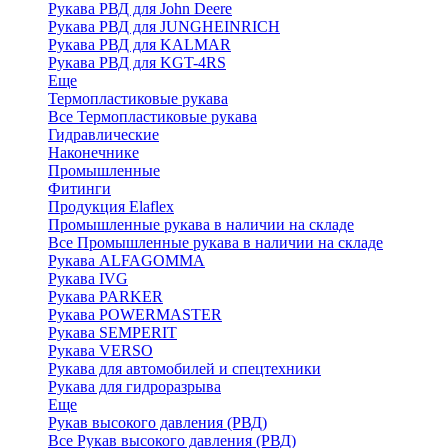
Рукава РВД для John Deere
Рукава РВД для JUNGHEINRICH
Рукава РВД для KALMAR
Рукава РВД для KGT-4RS
Еще
Термопластиковые рукава
Все Термопластиковые рукава
Гидравлические
Наконечнике
Промышленные
Фитинги
Продукция Elaflex
Промышленные рукава в наличии на складе
Все Промышленные рукава в наличии на складе
Рукава ALFAGOMMA
Рукава IVG
Рукава PARKER
Рукава POWERMASTER
Рукава SEMPERIT
Рукава VERSO
Рукава для автомобилей и спецтехники
Рукава для гидроразрыва
Еще
Рукав высокого давления (РВД)
Все Рукав высокого давления (РВД)