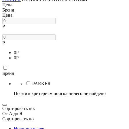
Цена
Бренд
Цена
Р
–
Р
0
Р
0
Р
Бренд
PARKER
По этим критериям поиска ничего не найдено
Сортировать по:
От А до Я
Сортировать по
Новинки выше