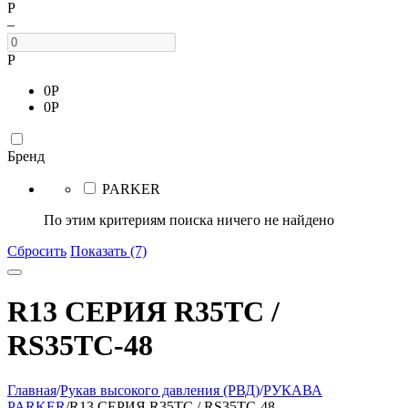
Р
–
Р
0
Р
0
Р
Бренд
PARKER
По этим критериям поиска ничего не найдено
Сбросить
Показать (7)
R13 СЕРИЯ R35TC /
RS35TC-48
Главная
/
Рукав высокого давления (РВД)
/
РУКАВА
PARKER
/
R13 СЕРИЯ R35TC / RS35TC-48