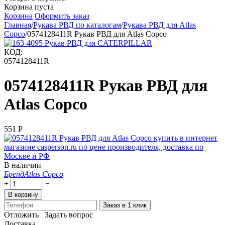
Корзина пуста
Корзина
Оформить заказ
Главная
/
Рукава РВД по каталогам
/
Рукава РВД для Atlas
Copco
/
0574128411R Рукав РВД для Atlas Copco
КОД:
0574128411R
0574128411R Рукав РВД для
Atlas Copco
‍551‍
Р
В наличии
Бренд
Atlas Copco
+
−
В корзину
Заказ в 1 клик
Отложить
Задать вопрос
Доставка