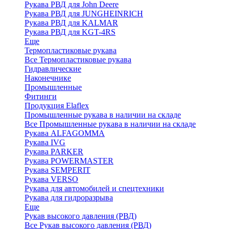
Рукава РВД для John Deere
Рукава РВД для JUNGHEINRICH
Рукава РВД для KALMAR
Рукава РВД для KGT-4RS
Еще
Термопластиковые рукава
Все Термопластиковые рукава
Гидравлические
Наконечнике
Промышленные
Фитинги
Продукция Elaflex
Промышленные рукава в наличии на складе
Все Промышленные рукава в наличии на складе
Рукава ALFAGOMMA
Рукава IVG
Рукава PARKER
Рукава POWERMASTER
Рукава SEMPERIT
Рукава VERSO
Рукава для автомобилей и спецтехники
Рукава для гидроразрыва
Еще
Рукав высокого давления (РВД)
Все Рукав высокого давления (РВД)