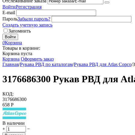
Отслеживание заказа
Войти
Регистрация
E-mail
Пароль
Забыли пароль?
Создать учетную запись
Запомнить
Войти
0
Корзина
Товары в корзине:
Корзина пуста
Корзина
Оформить заказ
Главная
/
Рукава РВД по каталогам
/
Рукава РВД для Atlas Copco
/
3
3176686300 Рукав РВД для Atl
КОД:
3176686300
‍658‍
Р
В наличии
+
−