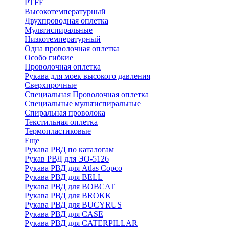
PTFE
Высокотемпературный
Двухпроводная оплетка
Мультиспиральные
Низкотемпературный
Одна проволочная оплетка
Особо гибкие
Проволочная оплетка
Рукава для моек высокого давления
Сверхпрочные
Специальная Проволочная оплетка
Специальные мультиспиральные
Спиральная проволока
Текстильная оплетка
Термопластиковые
Еще
Рукава РВД по каталогам
Рукав РВД для ЭО-5126
Рукава РВД для Atlas Copco
Рукава РВД для BELL
Рукава РВД для BOBCAT
Рукава РВД для BROKK
Рукава РВД для BUCYRUS
Рукава РВД для CASE
Рукава РВД для CATERPILLAR