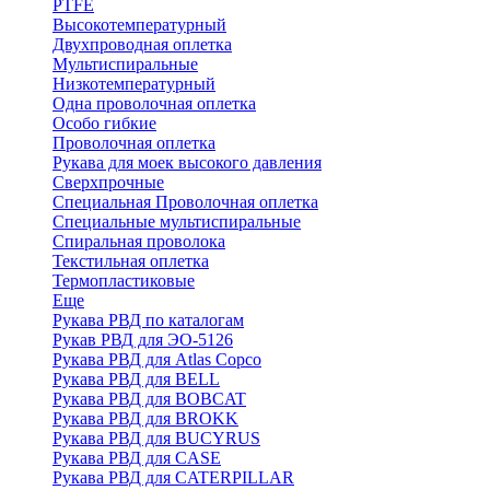
PTFE
Высокотемпературный
Двухпроводная оплетка
Мультиспиральные
Низкотемпературный
Одна проволочная оплетка
Особо гибкие
Проволочная оплетка
Рукава для моек высокого давления
Сверхпрочные
Специальная Проволочная оплетка
Специальные мультиспиральные
Спиральная проволока
Текстильная оплетка
Термопластиковые
Еще
Рукава РВД по каталогам
Рукав РВД для ЭО-5126
Рукава РВД для Atlas Copco
Рукава РВД для BELL
Рукава РВД для BOBCAT
Рукава РВД для BROKK
Рукава РВД для BUCYRUS
Рукава РВД для CASE
Рукава РВД для CATERPILLAR