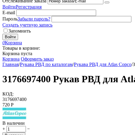
Отслеживание заказа
Войти
Регистрация
E-mail
Пароль
Забыли пароль?
Создать учетную запись
Запомнить
Войти
0
Корзина
Товары в корзине:
Корзина пуста
Корзина
Оформить заказ
Главная
/
Рукава РВД по каталогам
/
Рукава РВД для Atlas Copco
/
3
3176697400 Рукав РВД для Atl
КОД:
3176697400
‍720‍
Р
В наличии
+
−