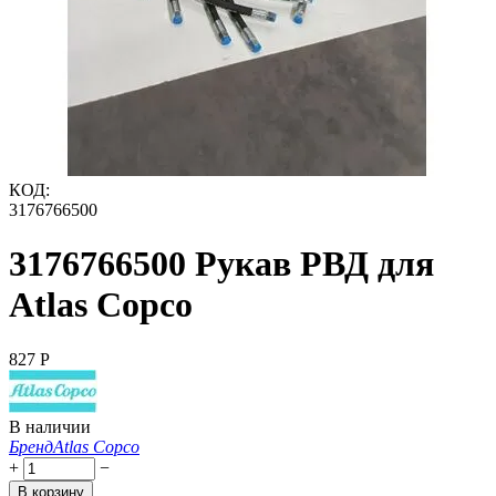
КОД:
3176766500
3176766500 Рукав РВД для
Atlas Copco
‍827‍
Р
В наличии
Бренд
Atlas Copco
+
−
В корзину