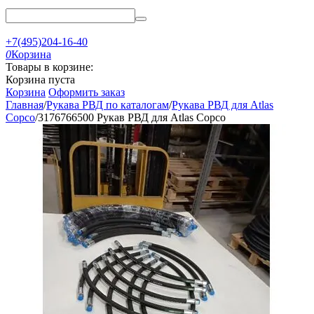
+7(495)204-16-40
0
Корзина
Товары в корзине:
Корзина пуста
Корзина
Оформить заказ
Главная
/
Рукава РВД по каталогам
/
Рукава РВД для Atlas
Copco
/
3176766500 Рукав РВД для Atlas Copco