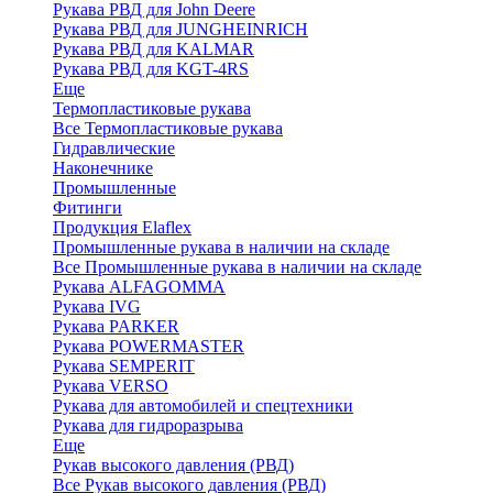
Рукава РВД для John Deere
Рукава РВД для JUNGHEINRICH
Рукава РВД для KALMAR
Рукава РВД для KGT-4RS
Еще
Термопластиковые рукава
Все Термопластиковые рукава
Гидравлические
Наконечнике
Промышленные
Фитинги
Продукция Elaflex
Промышленные рукава в наличии на складе
Все Промышленные рукава в наличии на складе
Рукава ALFAGOMMA
Рукава IVG
Рукава PARKER
Рукава POWERMASTER
Рукава SEMPERIT
Рукава VERSO
Рукава для автомобилей и спецтехники
Рукава для гидроразрыва
Еще
Рукав высокого давления (РВД)
Все Рукав высокого давления (РВД)