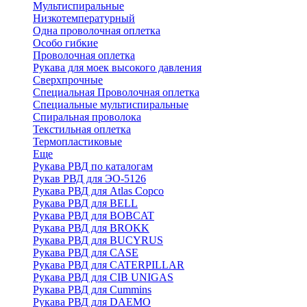
Мультиспиральные
Низкотемпературный
Одна проволочная оплетка
Особо гибкие
Проволочная оплетка
Рукава для моек высокого давления
Сверхпрочные
Специальная Проволочная оплетка
Специальные мультиспиральные
Спиральная проволока
Текстильная оплетка
Термопластиковые
Еще
Рукава РВД по каталогам
Рукав РВД для ЭО-5126
Рукава РВД для Atlas Copco
Рукава РВД для BELL
Рукава РВД для BOBCAT
Рукава РВД для BROKK
Рукава РВД для BUCYRUS
Рукава РВД для CASE
Рукава РВД для CATERPILLAR
Рукава РВД для CIB UNIGAS
Рукава РВД для Cummins
Рукава РВД для DAEMO