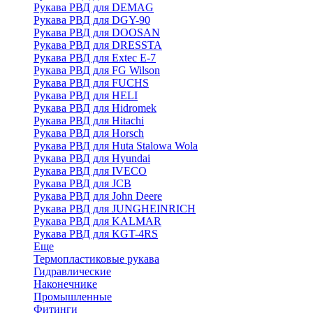
Рукава РВД для DEMAG
Рукава РВД для DGY-90
Рукава РВД для DOOSAN
Рукава РВД для DRESSTA
Рукава РВД для Extec E-7
Рукава РВД для FG Wilson
Рукава РВД для FUCHS
Рукава РВД для HELI
Рукава РВД для Hidromek
Рукава РВД для Hitachi
Рукава РВД для Horsch
Рукава РВД для Huta Stalowa Wola
Рукава РВД для Hyundai
Рукава РВД для IVECO
Рукава РВД для JCB
Рукава РВД для John Deere
Рукава РВД для JUNGHEINRICH
Рукава РВД для KALMAR
Рукава РВД для KGT-4RS
Еще
Термопластиковые рукава
Гидравлические
Наконечнике
Промышленные
Фитинги