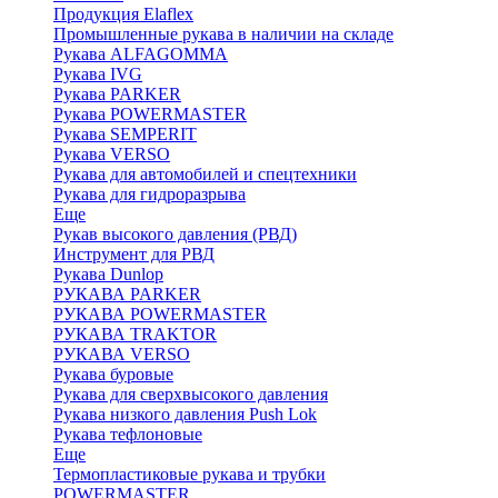
Продукция Elaflex
Промышленные рукава в наличии на складе
Рукава ALFAGOMMA
Рукава IVG
Рукава PARKER
Рукава POWERMASTER
Рукава SEMPERIT
Рукава VERSO
Рукава для автомобилей и спецтехники
Рукава для гидроразрыва
Еще
Рукав высокого давления (РВД)
Инструмент для РВД
Рукава Dunlop
РУКАВА PARKER
РУКАВА POWERMASTER
РУКАВА TRAKTOR
РУКАВА VERSO
Рукава буровые
Рукава для сверхвысокого давления
Рукава низкого давления Push Lok
Рукава тефлоновые
Еще
Термопластиковые рукава и трубки
POWERMASTER