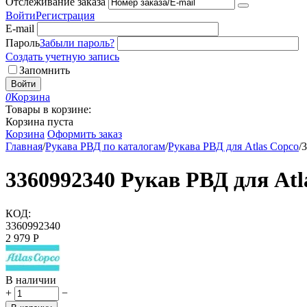
Отслеживание заказа
Войти
Регистрация
E-mail
Пароль
Забыли пароль?
Создать учетную запись
Запомнить
Войти
0
Корзина
Товары в корзине:
Корзина пуста
Корзина
Оформить заказ
Главная
/
Рукава РВД по каталогам
/
Рукава РВД для Atlas Copco
/
3
3360992340 Рукав РВД для Atl
КОД:
3360992340
2 979
Р
В наличии
+
−