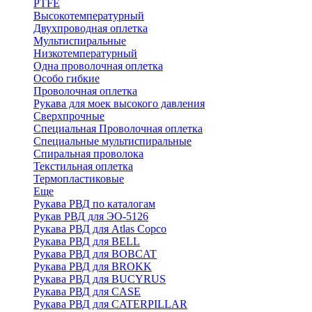
PTFE
Высокотемпературный
Двухпроводная оплетка
Мультиспиральные
Низкотемпературный
Одна проволочная оплетка
Особо гибкие
Проволочная оплетка
Рукава для моек высокого давления
Сверхпрочные
Специальная Проволочная оплетка
Специальные мультиспиральные
Спиральная проволока
Текстильная оплетка
Термопластиковые
Еще
Рукава РВД по каталогам
Рукав РВД для ЭО-5126
Рукава РВД для Atlas Copco
Рукава РВД для BELL
Рукава РВД для BOBCAT
Рукава РВД для BROKK
Рукава РВД для BUCYRUS
Рукава РВД для CASE
Рукава РВД для CATERPILLAR