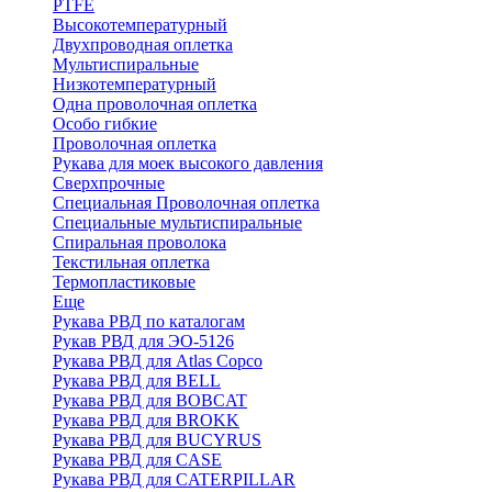
PTFE
Высокотемпературный
Двухпроводная оплетка
Мультиспиральные
Низкотемпературный
Одна проволочная оплетка
Особо гибкие
Проволочная оплетка
Рукава для моек высокого давления
Сверхпрочные
Специальная Проволочная оплетка
Специальные мультиспиральные
Спиральная проволока
Текстильная оплетка
Термопластиковые
Еще
Рукава РВД по каталогам
Рукав РВД для ЭО-5126
Рукава РВД для Atlas Copco
Рукава РВД для BELL
Рукава РВД для BOBCAT
Рукава РВД для BROKK
Рукава РВД для BUCYRUS
Рукава РВД для CASE
Рукава РВД для CATERPILLAR