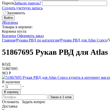
Пароль
Забыли пароль?
Создать учетную запись
Запомнить
Войти
0
Корзина
Товары в корзине:
Корзина пуста
Корзина
Оформить заказ
Главная
/
Рукава РВД по каталогам
/
Рукава РВД для Atlas Copco
/
5
51867695 Рукав РВД для Atlas
КОД:
51867695
‍963‍
Р
В наличии
+
−
В корзину
Заказ в 1 клик
Отложить
Задать вопрос
Доставка