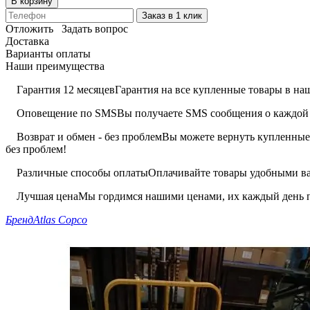
В корзину
Заказ в 1 клик
Отложить
Задать вопрос
Доставка
Варианты оплаты
Наши преимущества
Гарантия 12 месяцев
Гарантия на все купленные товары в наш
Оповещение по SMS
Вы получаете SMS сообщения о каждой 
Возврат и обмен - без проблем
Вы можете вернуть купленные 
без проблем!
Различные способы оплаты
Оплачивайте товары удобными вам
Лучшая цена
Мы гордимся нашими ценами, их каждый день п
Бренд
Atlas Copco