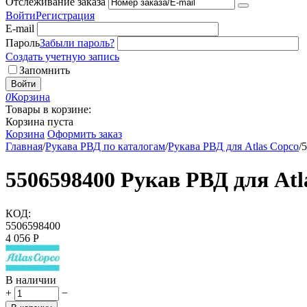
Отслеживание заказа
Войти
Регистрация
E-mail
Пароль
Забыли пароль?
Создать учетную запись
Запомнить
Войти
0
Корзина
Товары в корзине:
Корзина пуста
Корзина
Оформить заказ
Главная
/
Рукава РВД по каталогам
/
Рукава РВД для Atlas Copco
/
5
5506598400 Рукав РВД для Atl
КОД:
5506598400
4 056
Р
В наличии
+
−