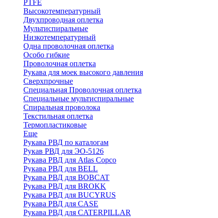
PTFE
Высокотемпературный
Двухпроводная оплетка
Мультиспиральные
Низкотемпературный
Одна проволочная оплетка
Особо гибкие
Проволочная оплетка
Рукава для моек высокого давления
Сверхпрочные
Специальная Проволочная оплетка
Специальные мультиспиральные
Спиральная проволока
Текстильная оплетка
Термопластиковые
Еще
Рукава РВД по каталогам
Рукав РВД для ЭО-5126
Рукава РВД для Atlas Copco
Рукава РВД для BELL
Рукава РВД для BOBCAT
Рукава РВД для BROKK
Рукава РВД для BUCYRUS
Рукава РВД для CASE
Рукава РВД для CATERPILLAR