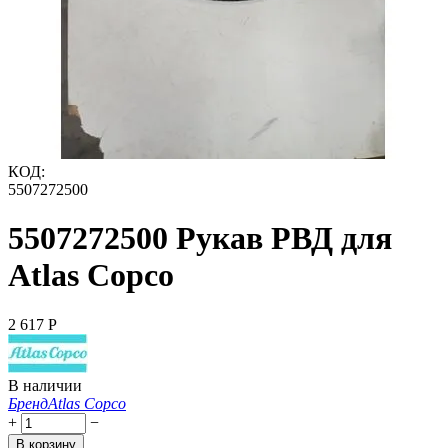
КОД:
5507272500
5507272500 Рукав РВД для
Atlas Copco
2 617
Р
В наличии
Бренд
Atlas Copco
+
−
В корзину