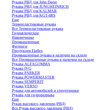
Рукава РВД для John Deere
Рукава РВД для JUNGHEINRICH
Рукава РВД для KALMAR
Рукава РВД для KGT-4RS
Еще
Термопластиковые рукава
Все Термопластиковые рукава
Гидравлические
Наконечнике
Промышленные
Фитинги
Продукция Elaflex
Промышленные рукава в наличии на складе
Все Промышленные рукава в наличии на складе
Рукава ALFAGOMMA
Рукава IVG
Рукава PARKER
Рукава POWERMASTER
Рукава SEMPERIT
Рукава VERSO
Рукава для автомобилей и спецтехники
Рукава для гидроразрыва
Еще
Рукав высокого давления (РВД)
Все Рукав высокого давления (РВД)