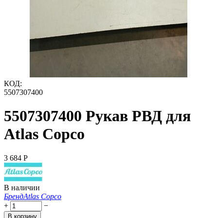
КОД:
5507307400
5507307400 Рукав РВД для
Atlas Copco
3 684
Р
В наличии
Бренд
Atlas Copco
+
−
В корзину