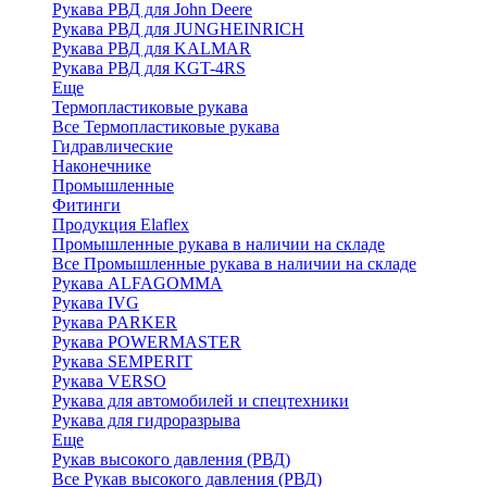
Рукава РВД для John Deere
Рукава РВД для JUNGHEINRICH
Рукава РВД для KALMAR
Рукава РВД для KGT-4RS
Еще
Термопластиковые рукава
Все Термопластиковые рукава
Гидравлические
Наконечнике
Промышленные
Фитинги
Продукция Elaflex
Промышленные рукава в наличии на складе
Все Промышленные рукава в наличии на складе
Рукава ALFAGOMMA
Рукава IVG
Рукава PARKER
Рукава POWERMASTER
Рукава SEMPERIT
Рукава VERSO
Рукава для автомобилей и спецтехники
Рукава для гидроразрыва
Еще
Рукав высокого давления (РВД)
Все Рукав высокого давления (РВД)