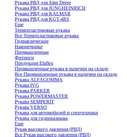
Рукава РВД для John Deere
Рукава РВД для JUNGHEINRICH
Рукава РВД для KALMAR
Рукава РВД для KGT-4RS
Еще
Термопластиковые рукава
Все Термопластиковые рукава
Гидравлические
Наконечнике
Промышленные
Фитинги
Продукция Elaflex
Промышленные рукава в наличии на складе
Все Промышленные рукава в наличии на складе
Рукава ALFAGOMMA
Рукава IVG
Рукава PARKER
Рукава POWERMASTER
Рукава SEMPERIT
Рукава VERSO
Рукава для автомобилей и спецтехники
Рукава для гидроразрыва
Еще
Рукав высокого давления (РВД)
Все Рукав высокого давления (РВД)