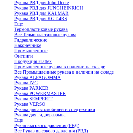
Рукава РВД для John Deere
Рукава РВД для JUNGHEINRICH
Рукава РВД для KALMAR
Рукава РВД для KGT-4RS
Еще
Термопластиковые рукава
Все Термопластиковые рукава
Гидравлические
Наконечнике
Промышленные
Фитинги
Продукция Elaflex
Промышленные рукава в наличии на складе
Все Промышленные рукава в наличии на складе
Рукава ALFAGOMMA
Рукава IVG
Рукава PARKER
Рукава POWERMASTER
Рукава SEMPERIT
Рукава VERSO
Рукава для автомобилей и спецтехники
Рукава для гидроразрыва
Еще
Рукав высокого давления (РВД)
Все Рукав высокого давления (РВД)