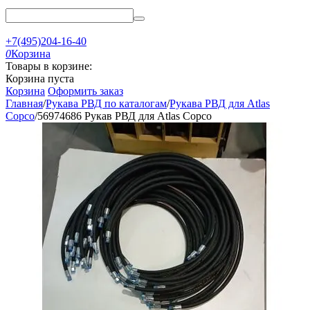
+7(495)204-16-40
0
Корзина
Товары в корзине:
Корзина пуста
Корзина
Оформить заказ
Главная
/
Рукава РВД по каталогам
/
Рукава РВД для Atlas
Copco
/
56974686 Рукав РВД для Atlas Copco