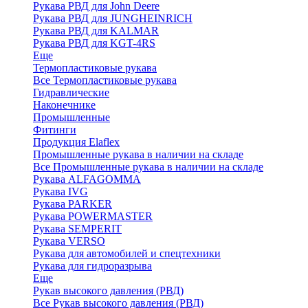
Рукава РВД для John Deere
Рукава РВД для JUNGHEINRICH
Рукава РВД для KALMAR
Рукава РВД для KGT-4RS
Еще
Термопластиковые рукава
Все Термопластиковые рукава
Гидравлические
Наконечнике
Промышленные
Фитинги
Продукция Elaflex
Промышленные рукава в наличии на складе
Все Промышленные рукава в наличии на складе
Рукава ALFAGOMMA
Рукава IVG
Рукава PARKER
Рукава POWERMASTER
Рукава SEMPERIT
Рукава VERSO
Рукава для автомобилей и спецтехники
Рукава для гидроразрыва
Еще
Рукав высокого давления (РВД)
Все Рукав высокого давления (РВД)