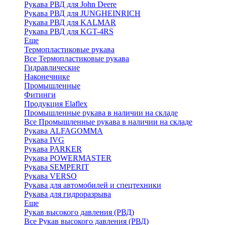
Рукава РВД для John Deere
Рукава РВД для JUNGHEINRICH
Рукава РВД для KALMAR
Рукава РВД для KGT-4RS
Еще
Термопластиковые рукава
Все Термопластиковые рукава
Гидравлические
Наконечнике
Промышленные
Фитинги
Продукция Elaflex
Промышленные рукава в наличии на складе
Все Промышленные рукава в наличии на складе
Рукава ALFAGOMMA
Рукава IVG
Рукава PARKER
Рукава POWERMASTER
Рукава SEMPERIT
Рукава VERSO
Рукава для автомобилей и спецтехники
Рукава для гидроразрыва
Еще
Рукав высокого давления (РВД)
Все Рукав высокого давления (РВД)