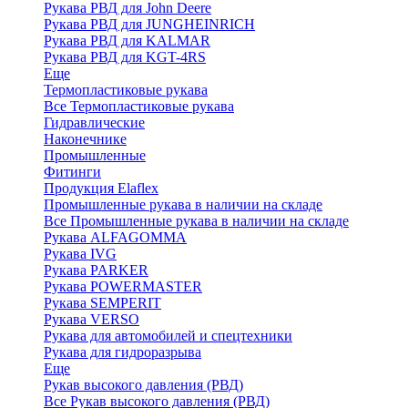
Рукава РВД для John Deere
Рукава РВД для JUNGHEINRICH
Рукава РВД для KALMAR
Рукава РВД для KGT-4RS
Еще
Термопластиковые рукава
Все Термопластиковые рукава
Гидравлические
Наконечнике
Промышленные
Фитинги
Продукция Elaflex
Промышленные рукава в наличии на складе
Все Промышленные рукава в наличии на складе
Рукава ALFAGOMMA
Рукава IVG
Рукава PARKER
Рукава POWERMASTER
Рукава SEMPERIT
Рукава VERSO
Рукава для автомобилей и спецтехники
Рукава для гидроразрыва
Еще
Рукав высокого давления (РВД)
Все Рукав высокого давления (РВД)