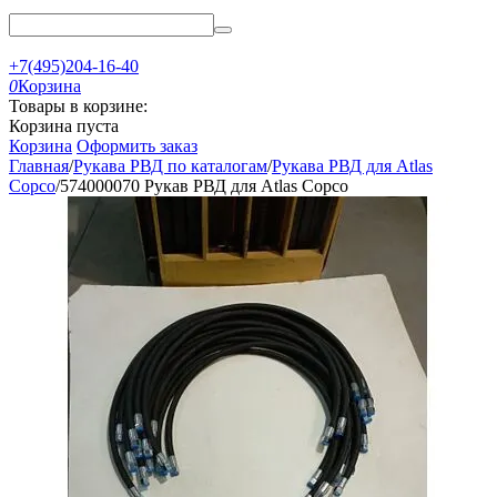
+7(495)204-16-40
0
Корзина
Товары в корзине:
Корзина пуста
Корзина
Оформить заказ
Главная
/
Рукава РВД по каталогам
/
Рукава РВД для Atlas
Copco
/
574000070 Рукав РВД для Atlas Copco