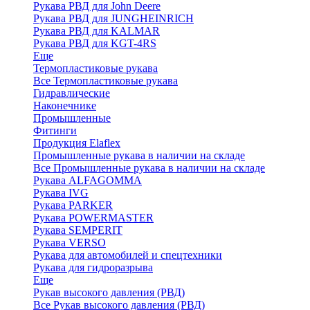
Рукава РВД для John Deere
Рукава РВД для JUNGHEINRICH
Рукава РВД для KALMAR
Рукава РВД для KGT-4RS
Еще
Термопластиковые рукава
Все Термопластиковые рукава
Гидравлические
Наконечнике
Промышленные
Фитинги
Продукция Elaflex
Промышленные рукава в наличии на складе
Все Промышленные рукава в наличии на складе
Рукава ALFAGOMMA
Рукава IVG
Рукава PARKER
Рукава POWERMASTER
Рукава SEMPERIT
Рукава VERSO
Рукава для автомобилей и спецтехники
Рукава для гидроразрыва
Еще
Рукав высокого давления (РВД)
Все Рукав высокого давления (РВД)