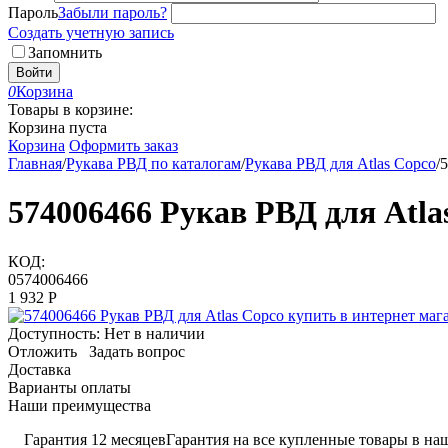
Пароль
Забыли пароль?
Создать учетную запись
Запомнить
Войти
0
Корзина
Товары в корзине:
Корзина пуста
Корзина
Оформить заказ
Главная
/
Рукава РВД по каталогам
/
Рукава РВД для Atlas Copco
/
5
574006466 Рукав РВД для Atla
КОД:
0574006466
1 932
Р
Доступность:
Нет в наличии
Отложить
Задать вопрос
Доставка
Варианты оплаты
Наши преимущества
Гарантия 12 месяцев
Гарантия на все купленные товары в наш