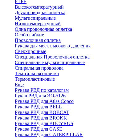
PTFE
Высокотемпературный
Двухпроводная оплетка
Мультиспиральные
Низкотемпературный
Одна проволочная оплетка
Особо гибкие
Проволочная оплетка
Рукава для моек высокого давления
Сверхпрочные
Специальная Проволочная оплетка
Специальные мультиспиральные
Спиральная проволока
Текстильная оплетка
Термопластиковые
Еще
Рукава РВД по каталогам
Рукав РВД для ЭО-5126
Рукава РВД для Atlas Copco
Рукава РВД для BELL
Рукава РВД для BOBCAT
Рукава РВД для BROKK
Рукава РВД для BUCYRUS
Рукава РВД для CASE
Рукава РВД для CATERPILLAR