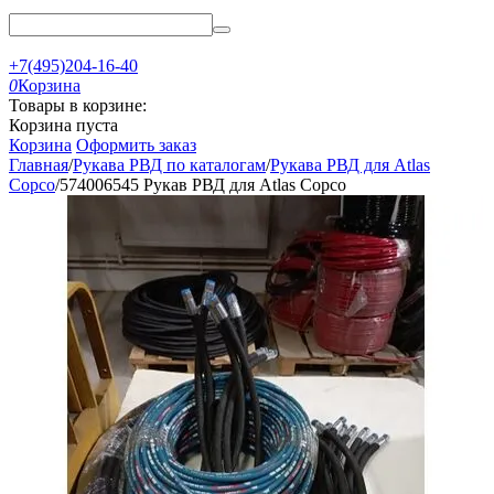
+7(495)204-16-40
0
Корзина
Товары в корзине:
Корзина пуста
Корзина
Оформить заказ
Главная
/
Рукава РВД по каталогам
/
Рукава РВД для Atlas
Copco
/
574006545 Рукав РВД для Atlas Copco