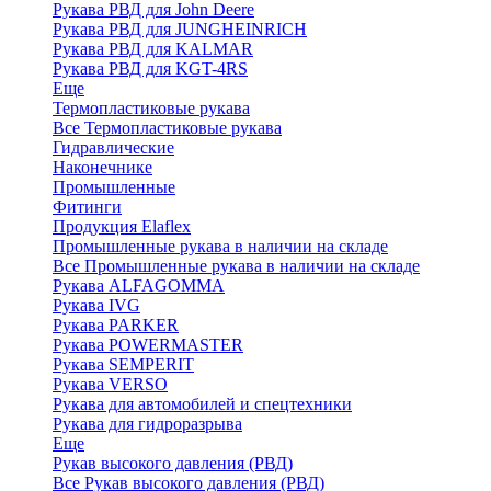
Рукава РВД для John Deere
Рукава РВД для JUNGHEINRICH
Рукава РВД для KALMAR
Рукава РВД для KGT-4RS
Еще
Термопластиковые рукава
Все Термопластиковые рукава
Гидравлические
Наконечнике
Промышленные
Фитинги
Продукция Elaflex
Промышленные рукава в наличии на складе
Все Промышленные рукава в наличии на складе
Рукава ALFAGOMMA
Рукава IVG
Рукава PARKER
Рукава POWERMASTER
Рукава SEMPERIT
Рукава VERSO
Рукава для автомобилей и спецтехники
Рукава для гидроразрыва
Еще
Рукав высокого давления (РВД)
Все Рукав высокого давления (РВД)