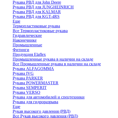
Рукава РВД для John Deere
Рукава РВД для JUNGHEINRICH
Рукава РВД для KALMAR
Рукава РВД для KGT-4RS
Еще
Термопластиковые рукава
Все Термопластиковые рукава
Гидравлические
Наконечнике
Промышленные
Фитинги
Продукция Elaflex
Промышленные рукава в наличии на складе
Все Промышленные рукава в наличии на складе
Рукава ALFAGOMMA
Рукава IVG
Рукава PARKER
Рукава POWERMASTER
Рукава SEMPERIT
Рукава VERSO
Рукава для автомобилей и спецтехники
Рукава для гидроразрыва
Еще
Рукав высокого давления (РВД)
Все Рукав высокого давления (РВД)