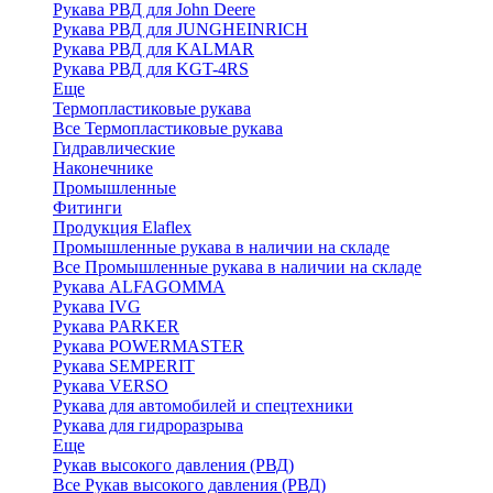
Рукава РВД для John Deere
Рукава РВД для JUNGHEINRICH
Рукава РВД для KALMAR
Рукава РВД для KGT-4RS
Еще
Термопластиковые рукава
Все Термопластиковые рукава
Гидравлические
Наконечнике
Промышленные
Фитинги
Продукция Elaflex
Промышленные рукава в наличии на складе
Все Промышленные рукава в наличии на складе
Рукава ALFAGOMMA
Рукава IVG
Рукава PARKER
Рукава POWERMASTER
Рукава SEMPERIT
Рукава VERSO
Рукава для автомобилей и спецтехники
Рукава для гидроразрыва
Еще
Рукав высокого давления (РВД)
Все Рукав высокого давления (РВД)