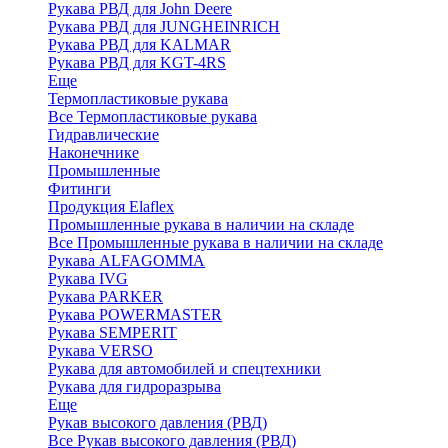
Рукава РВД для John Deere
Рукава РВД для JUNGHEINRICH
Рукава РВД для KALMAR
Рукава РВД для KGT-4RS
Еще
Термопластиковые рукава
Все Термопластиковые рукава
Гидравлические
Наконечнике
Промышленные
Фитинги
Продукция Elaflex
Промышленные рукава в наличии на складе
Все Промышленные рукава в наличии на складе
Рукава ALFAGOMMA
Рукава IVG
Рукава PARKER
Рукава POWERMASTER
Рукава SEMPERIT
Рукава VERSO
Рукава для автомобилей и спецтехники
Рукава для гидроразрыва
Еще
Рукав высокого давления (РВД)
Все Рукав высокого давления (РВД)