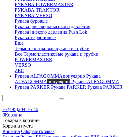
РУКАВА POWERMASTER
РУКАВА TRAKTOR
РУКАВА VERSO
Рукава буровые
Рукава для сверхвысокого давления
Рукава низкого давления Push Lok
Рукава тефлоновые
Еще
Термопластиковые рукава и трубки
Все Термопластиковые рукава и трубки
POWERMASTER
VERSO
ZEC
Рукава
ALFAGOMMA
популярно
Рукава ALFAGOMMA
Рукава PARKER
Рукава PARKER
+7(495)204-16-40
0
Корзина
Товары в корзине:
Корзина пуста
Корзина
Оформить заказ
Главная
/
Рукава РВД по каталогам
/
Рукава РВД для Atlas