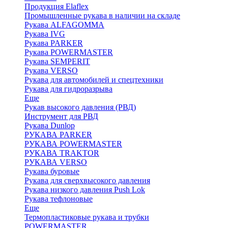
Продукция Elaflex
Промышленные рукава в наличии на складе
Рукава ALFAGOMMA
Рукава IVG
Рукава PARKER
Рукава POWERMASTER
Рукава SEMPERIT
Рукава VERSO
Рукава для автомобилей и спецтехники
Рукава для гидроразрыва
Еще
Рукав высокого давления (РВД)
Инструмент для РВД
Рукава Dunlop
РУКАВА PARKER
РУКАВА POWERMASTER
РУКАВА TRAKTOR
РУКАВА VERSO
Рукава буровые
Рукава для сверхвысокого давления
Рукава низкого давления Push Lok
Рукава тефлоновые
Еще
Термопластиковые рукава и трубки
POWERMASTER