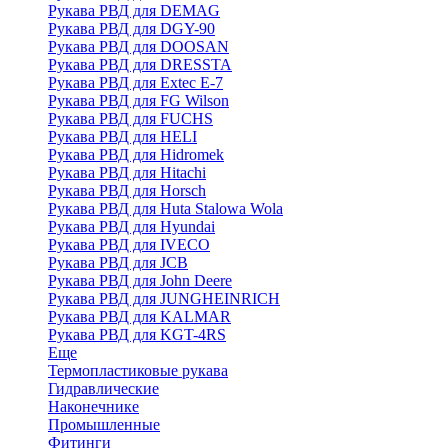
Рукава РВД для DEMAG
Рукава РВД для DGY-90
Рукава РВД для DOOSAN
Рукава РВД для DRESSTA
Рукава РВД для Extec E-7
Рукава РВД для FG Wilson
Рукава РВД для FUCHS
Рукава РВД для HELI
Рукава РВД для Hidromek
Рукава РВД для Hitachi
Рукава РВД для Horsch
Рукава РВД для Huta Stalowa Wola
Рукава РВД для Hyundai
Рукава РВД для IVECO
Рукава РВД для JCB
Рукава РВД для John Deere
Рукава РВД для JUNGHEINRICH
Рукава РВД для KALMAR
Рукава РВД для KGT-4RS
Еще
Термопластиковые рукава
Гидравлические
Наконечнике
Промышленные
Фитинги