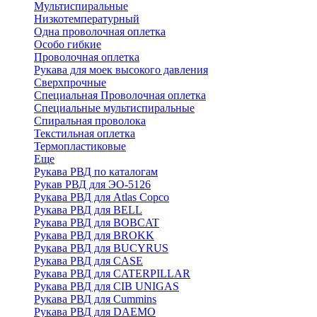
Мультиспиральные
Низкотемпературный
Одна проволочная оплетка
Особо гибкие
Проволочная оплетка
Рукава для моек высокого давления
Сверхпрочные
Специальная Проволочная оплетка
Специальные мультиспиральные
Спиральная проволока
Текстильная оплетка
Термопластиковые
Еще
Рукава РВД по каталогам
Рукав РВД для ЭО-5126
Рукава РВД для Atlas Copco
Рукава РВД для BELL
Рукава РВД для BOBCAT
Рукава РВД для BROKK
Рукава РВД для BUCYRUS
Рукава РВД для CASE
Рукава РВД для CATERPILLAR
Рукава РВД для CIB UNIGAS
Рукава РВД для Cummins
Рукава РВД для DAEMO