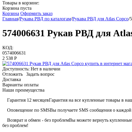
Товары в корзине:
Корзина пуста
Корзина
Оформить заказ
Главная
/
Рукава РВД по каталогам
/
Рукава РВД для Atlas Copco
/
5
574006631 Рукав РВД для Atla
КОД:
0574006631
2 538
Р
Доступность:
Нет в наличии
Отложить
Задать вопрос
Доставка
Варианты оплаты
Наши преимущества
Гарантия 12 месяцев
Гарантия на все купленные товары в наш
Оповещение по SMS
Вы получаете SMS сообщения о каждой 
Возврат и обмен - без проблем
Вы можете вернуть купленные 
без проблем!