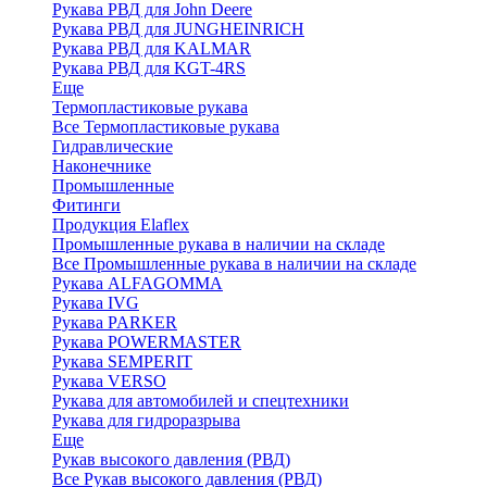
Рукава РВД для John Deere
Рукава РВД для JUNGHEINRICH
Рукава РВД для KALMAR
Рукава РВД для KGT-4RS
Еще
Термопластиковые рукава
Все Термопластиковые рукава
Гидравлические
Наконечнике
Промышленные
Фитинги
Продукция Elaflex
Промышленные рукава в наличии на складе
Все Промышленные рукава в наличии на складе
Рукава ALFAGOMMA
Рукава IVG
Рукава PARKER
Рукава POWERMASTER
Рукава SEMPERIT
Рукава VERSO
Рукава для автомобилей и спецтехники
Рукава для гидроразрыва
Еще
Рукав высокого давления (РВД)
Все Рукав высокого давления (РВД)