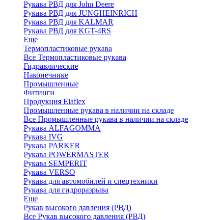
Рукава РВД для John Deere
Рукава РВД для JUNGHEINRICH
Рукава РВД для KALMAR
Рукава РВД для KGT-4RS
Еще
Термопластиковые рукава
Все Термопластиковые рукава
Гидравлические
Наконечнике
Промышленные
Фитинги
Продукция Elaflex
Промышленные рукава в наличии на складе
Все Промышленные рукава в наличии на складе
Рукава ALFAGOMMA
Рукава IVG
Рукава PARKER
Рукава POWERMASTER
Рукава SEMPERIT
Рукава VERSO
Рукава для автомобилей и спецтехники
Рукава для гидроразрыва
Еще
Рукав высокого давления (РВД)
Все Рукав высокого давления (РВД)