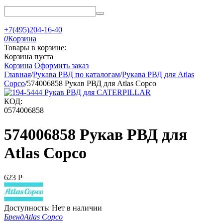
+7(495)204-16-40
0
Корзина
Товары в корзине:
Корзина пуста
Корзина
Оформить заказ
Главная
/
Рукава РВД по каталогам
/
Рукава РВД для Atlas
Copco
/
574006858 Рукав РВД для Atlas Copco
КОД:
0574006858
574006858 Рукав РВД для
Atlas Copco
‍623‍
Р
Доступность:
Нет в наличии
Бренд
Atlas Copco