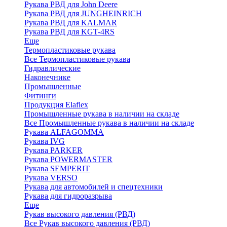
Рукава РВД для John Deere
Рукава РВД для JUNGHEINRICH
Рукава РВД для KALMAR
Рукава РВД для KGT-4RS
Еще
Термопластиковые рукава
Все Термопластиковые рукава
Гидравлические
Наконечнике
Промышленные
Фитинги
Продукция Elaflex
Промышленные рукава в наличии на складе
Все Промышленные рукава в наличии на складе
Рукава ALFAGOMMA
Рукава IVG
Рукава PARKER
Рукава POWERMASTER
Рукава SEMPERIT
Рукава VERSO
Рукава для автомобилей и спецтехники
Рукава для гидроразрыва
Еще
Рукав высокого давления (РВД)
Все Рукав высокого давления (РВД)