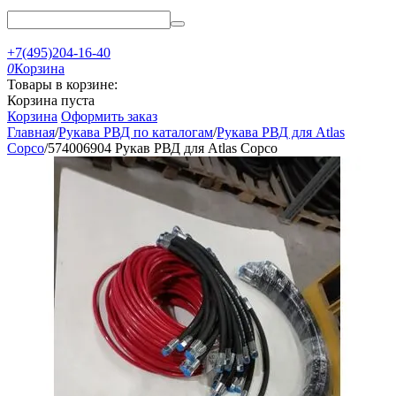
+7(495)204-16-40
0
Корзина
Товары в корзине:
Корзина пуста
Корзина
Оформить заказ
Главная
/
Рукава РВД по каталогам
/
Рукава РВД для Atlas
Copco
/
574006904 Рукав РВД для Atlas Copco