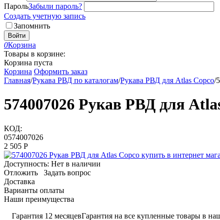
Пароль
Забыли пароль?
Создать учетную запись
Запомнить
Войти
0
Корзина
Товары в корзине:
Корзина пуста
Корзина
Оформить заказ
Главная
/
Рукава РВД по каталогам
/
Рукава РВД для Atlas Copco
/
5
574007026 Рукав РВД для Atla
КОД:
0574007026
2 505
Р
Доступность:
Нет в наличии
Отложить
Задать вопрос
Доставка
Варианты оплаты
Наши преимущества
Гарантия 12 месяцев
Гарантия на все купленные товары в наш