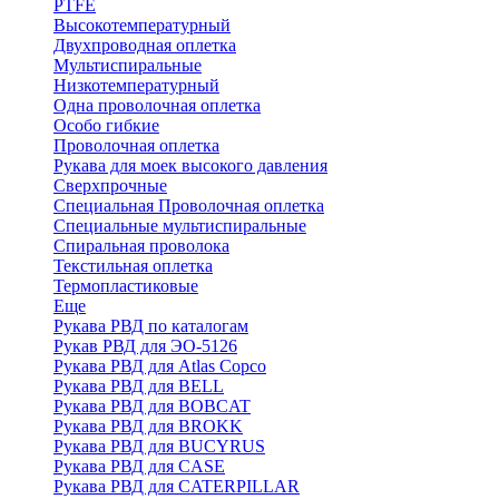
PTFE
Высокотемпературный
Двухпроводная оплетка
Мультиспиральные
Низкотемпературный
Одна проволочная оплетка
Особо гибкие
Проволочная оплетка
Рукава для моек высокого давления
Сверхпрочные
Специальная Проволочная оплетка
Специальные мультиспиральные
Спиральная проволока
Текстильная оплетка
Термопластиковые
Еще
Рукава РВД по каталогам
Рукав РВД для ЭО-5126
Рукава РВД для Atlas Copco
Рукава РВД для BELL
Рукава РВД для BOBCAT
Рукава РВД для BROKK
Рукава РВД для BUCYRUS
Рукава РВД для CASE
Рукава РВД для CATERPILLAR