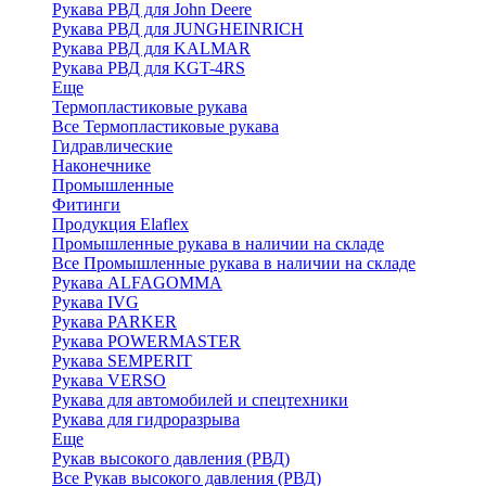
Рукава РВД для John Deere
Рукава РВД для JUNGHEINRICH
Рукава РВД для KALMAR
Рукава РВД для KGT-4RS
Еще
Термопластиковые рукава
Все Термопластиковые рукава
Гидравлические
Наконечнике
Промышленные
Фитинги
Продукция Elaflex
Промышленные рукава в наличии на складе
Все Промышленные рукава в наличии на складе
Рукава ALFAGOMMA
Рукава IVG
Рукава PARKER
Рукава POWERMASTER
Рукава SEMPERIT
Рукава VERSO
Рукава для автомобилей и спецтехники
Рукава для гидроразрыва
Еще
Рукав высокого давления (РВД)
Все Рукав высокого давления (РВД)