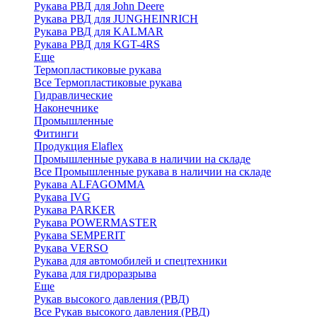
Рукава РВД для John Deere
Рукава РВД для JUNGHEINRICH
Рукава РВД для KALMAR
Рукава РВД для KGT-4RS
Еще
Термопластиковые рукава
Все Термопластиковые рукава
Гидравлические
Наконечнике
Промышленные
Фитинги
Продукция Elaflex
Промышленные рукава в наличии на складе
Все Промышленные рукава в наличии на складе
Рукава ALFAGOMMA
Рукава IVG
Рукава PARKER
Рукава POWERMASTER
Рукава SEMPERIT
Рукава VERSO
Рукава для автомобилей и спецтехники
Рукава для гидроразрыва
Еще
Рукав высокого давления (РВД)
Все Рукав высокого давления (РВД)