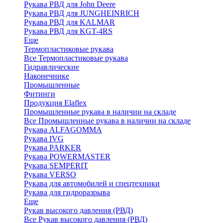
Рукава РВД для John Deere
Рукава РВД для JUNGHEINRICH
Рукава РВД для KALMAR
Рукава РВД для KGT-4RS
Еще
Термопластиковые рукава
Все Термопластиковые рукава
Гидравлические
Наконечнике
Промышленные
Фитинги
Продукция Elaflex
Промышленные рукава в наличии на складе
Все Промышленные рукава в наличии на складе
Рукава ALFAGOMMA
Рукава IVG
Рукава PARKER
Рукава POWERMASTER
Рукава SEMPERIT
Рукава VERSO
Рукава для автомобилей и спецтехники
Рукава для гидроразрыва
Еще
Рукав высокого давления (РВД)
Все Рукав высокого давления (РВД)