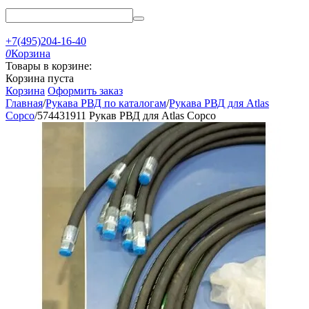
+7(495)204-16-40
0
Корзина
Товары в корзине:
Корзина пуста
Корзина
Оформить заказ
Главная
/
Рукава РВД по каталогам
/
Рукава РВД для Atlas
Copco
/
574431911 Рукав РВД для Atlas Copco