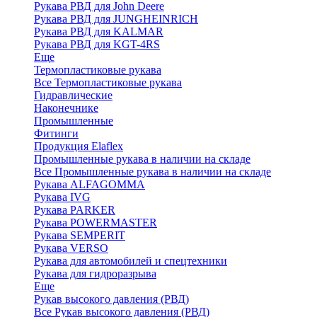
Рукава РВД для John Deere
Рукава РВД для JUNGHEINRICH
Рукава РВД для KALMAR
Рукава РВД для KGT-4RS
Еще
Термопластиковые рукава
Все Термопластиковые рукава
Гидравлические
Наконечнике
Промышленные
Фитинги
Продукция Elaflex
Промышленные рукава в наличии на складе
Все Промышленные рукава в наличии на складе
Рукава ALFAGOMMA
Рукава IVG
Рукава PARKER
Рукава POWERMASTER
Рукава SEMPERIT
Рукава VERSO
Рукава для автомобилей и спецтехники
Рукава для гидроразрыва
Еще
Рукав высокого давления (РВД)
Все Рукав высокого давления (РВД)