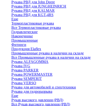
Рукава РВД для John Deere
Рукава РВД для JUNGHEINRICH
Рукава РВД для KALMAR
Рукава РВД для KGT-4RS
Еще
Термопластиковые рукава
Все Термопластиковые рукава
Гидравлические
Наконечнике
Промышленные
Фитинги
Продукция Elaflex
Промышленные рукава в наличии на складе
Все Промышленные рукава в наличии на складе
Рукава ALFAGOMMA
Рукава IVG
Рукава PARKER
Рукава POWERMASTER
Рукава SEMPERIT
Рукава VERSO
Рукава для автомобилей и спецтехники
Рукава для гидроразрыва
Еще
Рукав высокого давления (РВД)
Все Рукав высокого давления (РВД)