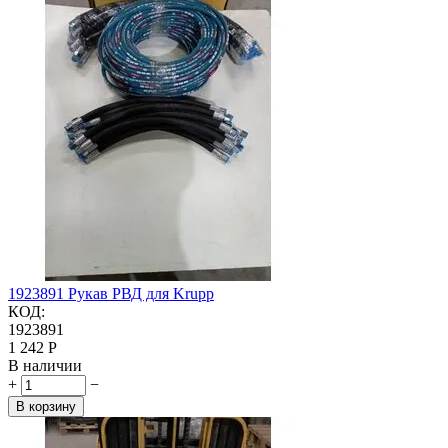
1923891 Рукав РВД для Krupp
КОД:
1923891
1 242
Р
В наличии
+
−
В корзину