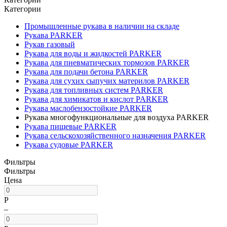
Категории
Промышленные рукава в наличии на складе
Рукава PARKER
Рукав газовый
Рукава для воды и жидкостей PARKER
Рукава для пневматических тормозов PARKER
Рукава для подачи бетона PARKER
Рукава для сухих сыпучих материлов PARKER
Рукава для топливных систем PARKER
Рукава для химикатов и кислот PARKER
Рукава маслобензостойкие PARKER
Рукава многофункциональные для воздуха PARKER
Рукава пищевые PARKER
Рукава сельскохозяйственного назначения PARKER
Рукава судовые PARKER
Фильтры
Фильтры
Цена
Р
–