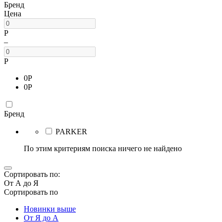
Бренд
Цена
Р
–
Р
0
Р
0
Р
Бренд
PARKER
По этим критериям поиска ничего не найдено
Сортировать по:
От А до Я
Сортировать по
Новинки выше
От Я до А