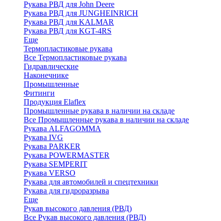
Рукава РВД для John Deere
Рукава РВД для JUNGHEINRICH
Рукава РВД для KALMAR
Рукава РВД для KGT-4RS
Еще
Термопластиковые рукава
Все Термопластиковые рукава
Гидравлические
Наконечнике
Промышленные
Фитинги
Продукция Elaflex
Промышленные рукава в наличии на складе
Все Промышленные рукава в наличии на складе
Рукава ALFAGOMMA
Рукава IVG
Рукава PARKER
Рукава POWERMASTER
Рукава SEMPERIT
Рукава VERSO
Рукава для автомобилей и спецтехники
Рукава для гидроразрыва
Еще
Рукав высокого давления (РВД)
Все Рукав высокого давления (РВД)