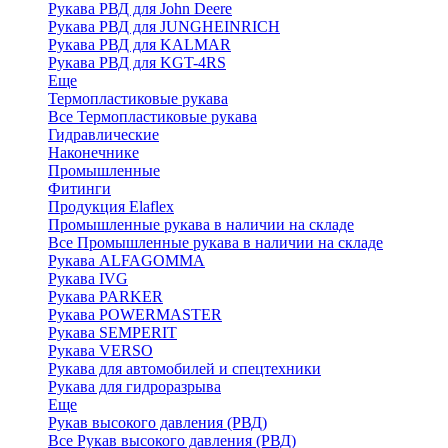
Рукава РВД для John Deere
Рукава РВД для JUNGHEINRICH
Рукава РВД для KALMAR
Рукава РВД для KGT-4RS
Еще
Термопластиковые рукава
Все Термопластиковые рукава
Гидравлические
Наконечнике
Промышленные
Фитинги
Продукция Elaflex
Промышленные рукава в наличии на складе
Все Промышленные рукава в наличии на складе
Рукава ALFAGOMMA
Рукава IVG
Рукава PARKER
Рукава POWERMASTER
Рукава SEMPERIT
Рукава VERSO
Рукава для автомобилей и спецтехники
Рукава для гидроразрыва
Еще
Рукав высокого давления (РВД)
Все Рукав высокого давления (РВД)