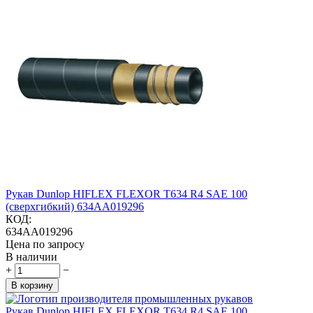
Рукав Dunlop HIFLEX FLEXOR T634 R4 SAE 100
(сверхгибкий) 634AA019296
КОД:
634AA019296
Цена по запросу
В наличии
+
−
В корзину
Рукав Dunlop HIFLEX FLEXOR T634 R4 SAE 100