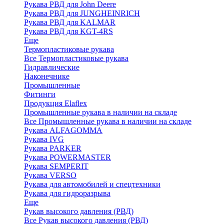
Рукава РВД для John Deere
Рукава РВД для JUNGHEINRICH
Рукава РВД для KALMAR
Рукава РВД для KGT-4RS
Еще
Термопластиковые рукава
Все Термопластиковые рукава
Гидравлические
Наконечнике
Промышленные
Фитинги
Продукция Elaflex
Промышленные рукава в наличии на складе
Все Промышленные рукава в наличии на складе
Рукава ALFAGOMMA
Рукава IVG
Рукава PARKER
Рукава POWERMASTER
Рукава SEMPERIT
Рукава VERSO
Рукава для автомобилей и спецтехники
Рукава для гидроразрыва
Еще
Рукав высокого давления (РВД)
Все Рукав высокого давления (РВД)