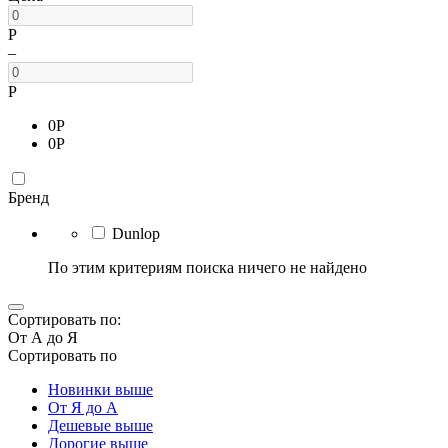
Р
–
Р
0
Р
0
Р
Бренд
Dunlop
По этим критериям поиска ничего не найдено
Сортировать по:
От А до Я
Сортировать по
Новинки выше
От Я до А
Дешевые выше
Дорогие выше