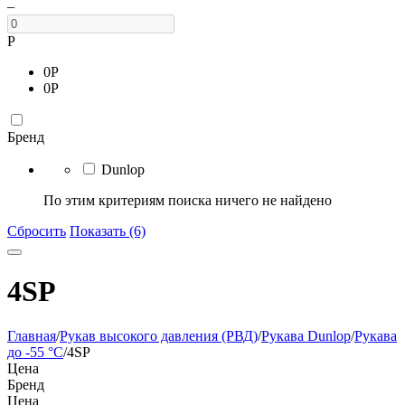
–
Р
0
Р
0
Р
Бренд
Dunlop
По этим критериям поиска ничего не найдено
Сбросить
Показать (6)
4SP
Главная
/
Рукав высокого давления (РВД)
/
Рукава Dunlop
/
Рукава
до -55 °С
/
4SP
Цена
Бренд
Цена