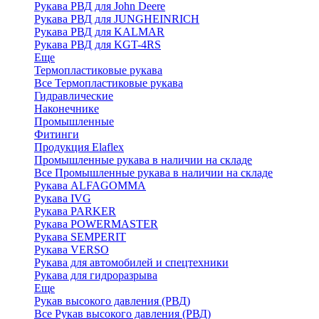
Рукава РВД для John Deere
Рукава РВД для JUNGHEINRICH
Рукава РВД для KALMAR
Рукава РВД для KGT-4RS
Еще
Термопластиковые рукава
Все Термопластиковые рукава
Гидравлические
Наконечнике
Промышленные
Фитинги
Продукция Elaflex
Промышленные рукава в наличии на складе
Все Промышленные рукава в наличии на складе
Рукава ALFAGOMMA
Рукава IVG
Рукава PARKER
Рукава POWERMASTER
Рукава SEMPERIT
Рукава VERSO
Рукава для автомобилей и спецтехники
Рукава для гидроразрыва
Еще
Рукав высокого давления (РВД)
Все Рукав высокого давления (РВД)