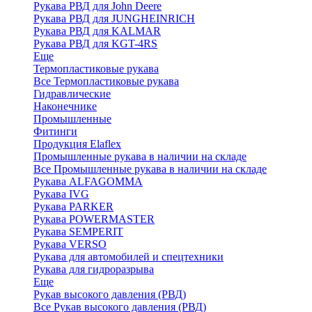
Рукава РВД для John Deere
Рукава РВД для JUNGHEINRICH
Рукава РВД для KALMAR
Рукава РВД для KGT-4RS
Еще
Термопластиковые рукава
Все Термопластиковые рукава
Гидравлические
Наконечнике
Промышленные
Фитинги
Продукция Elaflex
Промышленные рукава в наличии на складе
Все Промышленные рукава в наличии на складе
Рукава ALFAGOMMA
Рукава IVG
Рукава PARKER
Рукава POWERMASTER
Рукава SEMPERIT
Рукава VERSO
Рукава для автомобилей и спецтехники
Рукава для гидроразрыва
Еще
Рукав высокого давления (РВД)
Все Рукав высокого давления (РВД)