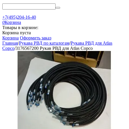
+7(495)204-16-40
0
Корзина
Товары в корзине:
Корзина пуста
Корзина
Оформить заказ
Главная
/
Рукава РВД по каталогам
/
Рукава РВД для Atlas
Copco
/
3176567200 Рукав РВД для Atlas Copco