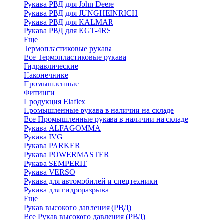
Рукава РВД для John Deere
Рукава РВД для JUNGHEINRICH
Рукава РВД для KALMAR
Рукава РВД для KGT-4RS
Еще
Термопластиковые рукава
Все Термопластиковые рукава
Гидравлические
Наконечнике
Промышленные
Фитинги
Продукция Elaflex
Промышленные рукава в наличии на складе
Все Промышленные рукава в наличии на складе
Рукава ALFAGOMMA
Рукава IVG
Рукава PARKER
Рукава POWERMASTER
Рукава SEMPERIT
Рукава VERSO
Рукава для автомобилей и спецтехники
Рукава для гидроразрыва
Еще
Рукав высокого давления (РВД)
Все Рукав высокого давления (РВД)