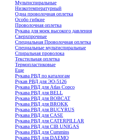
Мультиспиральные
Низкотемпературный
Одна проволочная оплетка
Особо гибкие
Проволочная оплетка
Рукава для моек высокого давления
Сверхпрочные
Специальная Проволочная оплетка
Специальные мультиспиральные
Спиральная проволока
Текстильная оплетка
Термопластиковые
Еще
Рукава РВД по каталогам
Рукав РВД для ЭО-5126
Рукава РВД для Atlas Copco
Рукава РВД для BELL
Рукава РВД для BOBCAT
Рукава РВД для BROKK
Рукава РВД для BUCYRUS
Рукава РВД для CASE
Рукава РВД для CATERPILLAR
Рукава РВД для CIB UNIGAS
Рукава РВД для Cummins
Рукава РВД для DAEMO