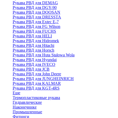
Рукава РВД для DEMAG
Рукава РВД для DGY-90
Рукава РВД для DOOSAN
Рукава РВД для DRESSTA
Рукава РВД для Extec E-7
Рукава РВД для FG Wilson
Рукава РВД для FUCHS
Рукава РВД для HELI
Рукава РВД для Hidromek
Рукава РВД для Hitachi
Рукава РВД для Horsch
Рукава РВД для Huta Stalowa Wola
Рукава РВД для Hyundai
Рукава РВД для IVECO
Рукава РВД для JCB
Рукава РВД для John Deere
Рукава РВД для JUNGHEINRICH
Рукава РВД для KALMAR
Рукава РВД для KGT-4RS
Еще
Термопластиковые рукава
Гидравлические
Наконечнике
Промышленные
Фитинги