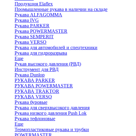
Продукция Elaflex
Промышленные рукава в наличии на складе
Рукава ALFAGOMMA
Рукава IVG
Рукава PARKER
Рукава POWERMASTER
Рукава SEMPERIT
Рукава VERSO
Рукава для автомобилей и спецтехники
Рукава для гидроразрыва
Еще
Рукав высокого давления (РВД)
Инструмент для РВД
Рукава Dunlop
РУКАВА PARKER
РУКАВА POWERMASTER
РУКАВА TRAKTOR
РУКАВА VERSO
Рукава буровые
Рукава для сверхвысокого давления
Рукава низкого давления Push Lok
Рукава тефлоновые
Еще
Термопластиковые рукава и трубки
POWERMASTER