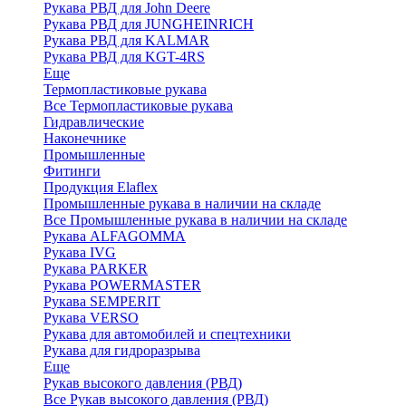
Рукава РВД для John Deere
Рукава РВД для JUNGHEINRICH
Рукава РВД для KALMAR
Рукава РВД для KGT-4RS
Еще
Термопластиковые рукава
Все Термопластиковые рукава
Гидравлические
Наконечнике
Промышленные
Фитинги
Продукция Elaflex
Промышленные рукава в наличии на складе
Все Промышленные рукава в наличии на складе
Рукава ALFAGOMMA
Рукава IVG
Рукава PARKER
Рукава POWERMASTER
Рукава SEMPERIT
Рукава VERSO
Рукава для автомобилей и спецтехники
Рукава для гидроразрыва
Еще
Рукав высокого давления (РВД)
Все Рукав высокого давления (РВД)