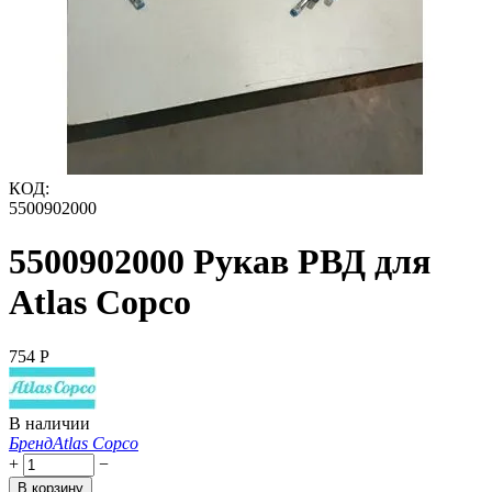
КОД:
5500902000
5500902000 Рукав РВД для
Atlas Copco
‍754‍
Р
В наличии
Бренд
Atlas Copco
+
−
В корзину