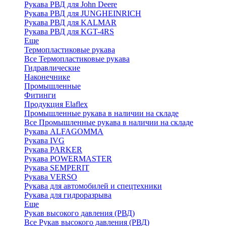
Рукава РВД для John Deere
Рукава РВД для JUNGHEINRICH
Рукава РВД для KALMAR
Рукава РВД для KGT-4RS
Еще
Термопластиковые рукава
Все Термопластиковые рукава
Гидравлические
Наконечнике
Промышленные
Фитинги
Продукция Elaflex
Промышленные рукава в наличии на складе
Все Промышленные рукава в наличии на складе
Рукава ALFAGOMMA
Рукава IVG
Рукава PARKER
Рукава POWERMASTER
Рукава SEMPERIT
Рукава VERSO
Рукава для автомобилей и спецтехники
Рукава для гидроразрыва
Еще
Рукав высокого давления (РВД)
Все Рукав высокого давления (РВД)