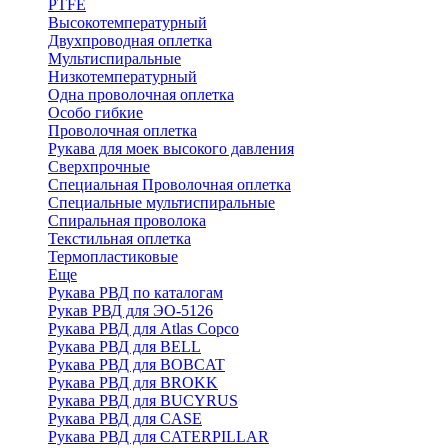
PTFE
Высокотемпературный
Двухпроводная оплетка
Мультиспиральные
Низкотемпературный
Одна проволочная оплетка
Особо гибкие
Проволочная оплетка
Рукава для моек высокого давления
Сверхпрочные
Специальная Проволочная оплетка
Специальные мультиспиральные
Спиральная проволока
Текстильная оплетка
Термопластиковые
Еще
Рукава РВД по каталогам
Рукав РВД для ЭО-5126
Рукава РВД для Atlas Copco
Рукава РВД для BELL
Рукава РВД для BOBCAT
Рукава РВД для BROKK
Рукава РВД для BUCYRUS
Рукава РВД для CASE
Рукава РВД для CATERPILLAR