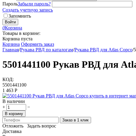
Пароль
Забыли пароль?
Создать учетную запись
Запомнить
Войти
0
Корзина
Товары в корзине:
Корзина пуста
Корзина
Оформить заказ
Главная
/
Рукава РВД по каталогам
/
Рукава РВД для Atlas Copco
/
5
5501441100 Рукав РВД для Atl
КОД:
5501441100
1 463
Р
В наличии
+
−
В корзину
Заказ в 1 клик
Отложить
Задать вопрос
Доставка